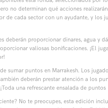
isponibles esta ronda, seleccionados por l
pero no determinan qué acciones realizarán
lor de cada sector con un ayudante, y los 
res deberán proporcionar dinares, agua y dát
oporcionar valiosas bonificaciones. ¡El j
r!
e sumar puntos en Marrakesh. Los jugador
 también deberán prestar atención a los p
d. ¡Toda una refrescante ensalada de puntos
ciente? No te preocupes, esta edición inc