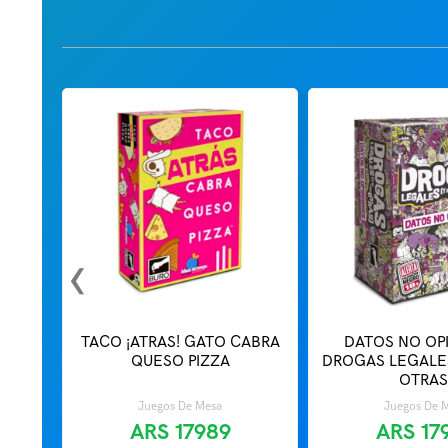
‹
TACO ¡ATRAS! GATO CABRA
DATOS NO OPI
QUESO PIZZA
DROGAS LEGALES
OTRAS
Juegos De Mesa
Juegos De 
ARS
17989
ARS
17