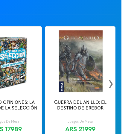
›
 OPINIONES: LA
GUERRA DEL ANILLO: EL
DWE
DE LA SELECCIÓN
DESTINO DE EREBOR
gos De Mesa
Juegos De Mesa
S
17989
ARS
21999