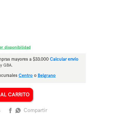
er disponibilidad
pras mayores a $
33.000
Calcular envío
 y GBA.
ucursales
Centro
o
Belgrano
 AL CARRITO
Compartir
s