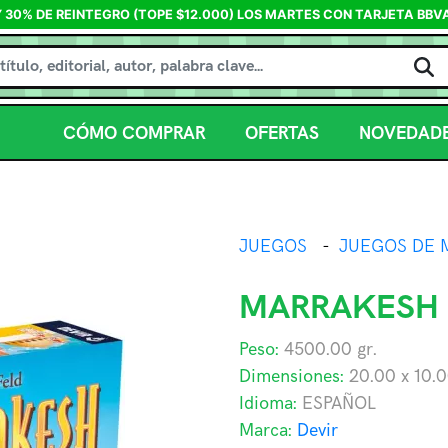
Y 30% DE REINTEGRO (TOPE $12.000) LOS MARTES CON TARJETA BBV
CÓMO COMPRAR
OFERTAS
NOVEDAD
JUEGOS
-
JUEGOS DE 
MARRAKESH
Peso:
4500.00
gr.
Dimensiones:
20.00
x
10.
Idioma:
ESPAÑOL
Marca:
Devir