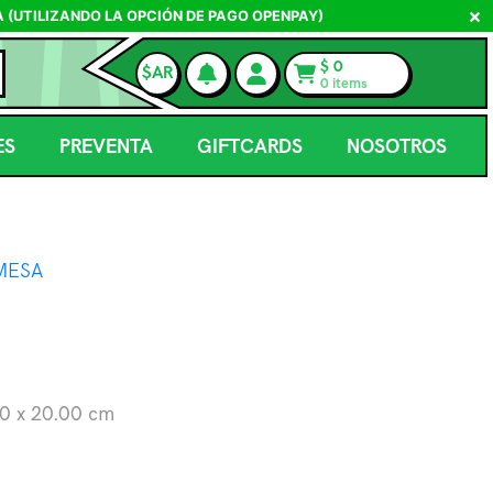
A (UTILIZANDO LA OPCIÓN DE PAGO OPENPAY)
$
0
$AR
0
items
ES
PREVENTA
GIFTCARDS
NOSOTROS
MESA
00
x
20.00
cm