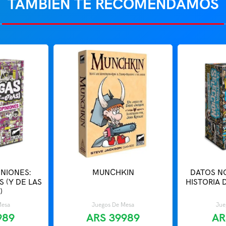
TAMBIÉN TE RECOMENDAMOS
NIONES:
MUNCHKIN
DATOS NO
 (Y DE LAS
HISTORIA 
)
Mesa
Juegos De Mesa
Jue
989
ARS
39989
AR