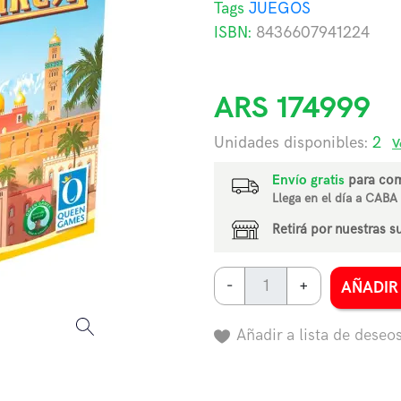
Tags
JUEGOS
ISBN:
8436607941224
ARS
174999
Next
Unidades disponibles:
2
V
Envío gratis
para com
Llega en el día a CABA
Retirá por nuestras s
-
+
AÑADIR
Añadir a lista de deseo